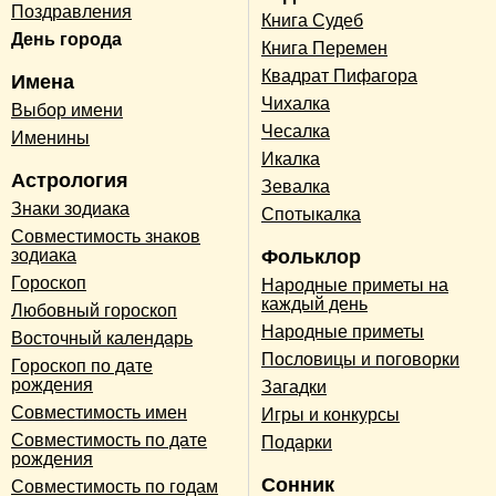
Поздравления
Книга Судеб
День города
Книга Перемен
Квадрат Пифагора
Имена
Чихалка
Выбор имени
Чесалка
Именины
Икалка
Астрология
Зевалка
Знаки зодиака
Спотыкалка
Совместимость знаков
зодиака
Фольклор
Гороскоп
Народные приметы на
каждый день
Любовный гороскоп
Народные приметы
Восточный календарь
Пословицы и поговорки
Гороскоп по дате
рождения
Загадки
Совместимость имен
Игры и конкурсы
Совместимость по дате
Подарки
рождения
Сонник
Совместимость по годам