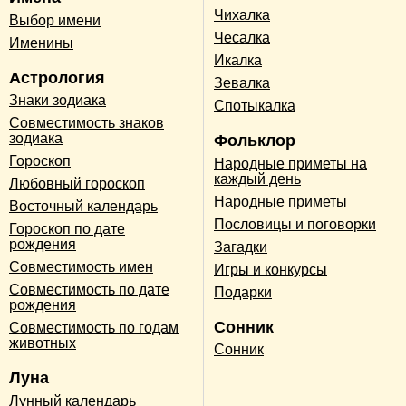
Чихалка
Выбор имени
Чесалка
Именины
Икалка
Астрология
Зевалка
Знаки зодиака
Спотыкалка
Совместимость знаков
зодиака
Фольклор
Гороскоп
Народные приметы на
каждый день
Любовный гороскоп
Народные приметы
Восточный календарь
Пословицы и поговорки
Гороскоп по дате
рождения
Загадки
Совместимость имен
Игры и конкурсы
Совместимость по дате
Подарки
рождения
Сонник
Совместимость по годам
животных
Сонник
Луна
Лунный календарь