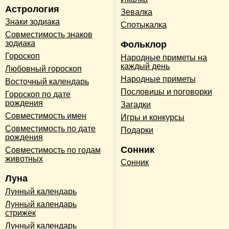
Астрология
Зевалка
Знаки зодиака
Спотыкалка
Совместимость знаков
зодиака
Фольклор
Гороскоп
Народные приметы на
каждый день
Любовный гороскоп
Народные приметы
Восточный календарь
Пословицы и поговорки
Гороскоп по дате
рождения
Загадки
Совместимость имен
Игры и конкурсы
Совместимость по дате
Подарки
рождения
Сонник
Совместимость по годам
животных
Сонник
Луна
Лунный календарь
Лунный календарь
стрижек
Лунный календарь