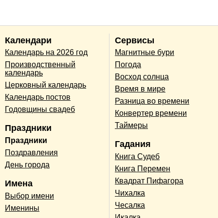
Календари
Сервисы
Календарь на 2026 год
Магнитные бури
Производственный
Погода
календарь
Восход солнца
Церковный календарь
Время в мире
Календарь постов
Разница во времени
Годовщины свадеб
Конвертер времени
Таймеры
Праздники
Праздники
Гадания
Поздравления
Книга Судеб
День города
Книга Перемен
Квадрат Пифагора
Имена
Чихалка
Выбор имени
Чесалка
Именины
Икалка