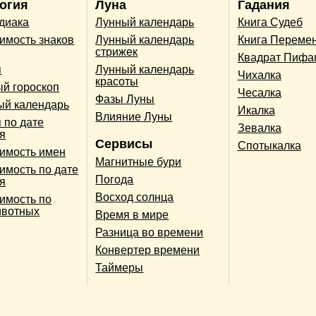
огия
Луна
Гадания
одиака
Лунный календарь
Книга Судеб
имость знаков
Лунный календарь
Книга Переме
стрижек
Квадрат Пифа
п
Лунный календарь
Чихалка
красоты
й гороскоп
Чесалка
Фазы Луны
ый календарь
Икалка
Влияние Луны
 по дате
Зевалка
я
Сервисы
Спотыкалка
имость имен
Магнитные бури
имость по дате
Погода
я
Восход солнца
имость по
ивотных
Время в мире
Разница во времени
Конвертер времени
Таймеры