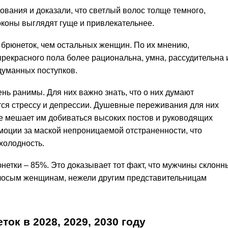
вания и доказали, что светлый волос толще темного,
оконы выглядят гуще и привлекательнее.
брюнеток, чем остальных женщин. По их мнению,
рекрасного пола более рациональна, умна, рассудительна 
думанных поступков.
нь ранимы. Для них важно знать, что о них думают
ся стрессу и депрессии. Душевные переживания для них
не мешает им добиваться высоких постов и руководящих
моции за маской непроницаемой отстраненности, что
холодность.
нетки – 85%. Это доказывает тот факт, что мужчины склонн
лосым женщинам, нежели другим представительницам
еток в
2028,
2029,
2030
году