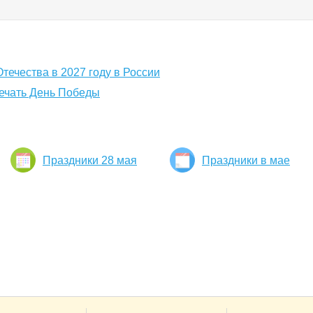
течества в 2027 году в России
мечать День Победы
Праздники 28 мая
Праздники в мае