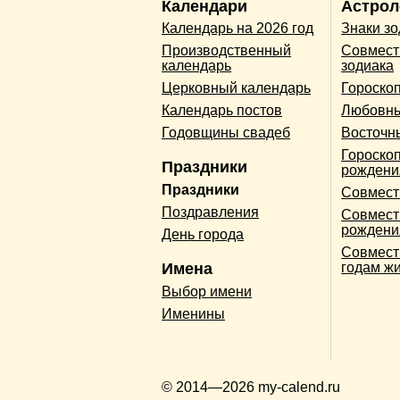
Календари
Астрол
Календарь на 2026 год
Знаки з
Производственный
Совмест
календарь
зодиака
Церковный календарь
Гороско
Календарь постов
Любовны
Годовщины свадеб
Восточн
Гороскоп
Праздники
рождени
Праздники
Совмест
Поздравления
Совмест
рождени
День города
Совмест
Имена
годам ж
Выбор имени
Именины
© 2014—2026 my-calend.ru