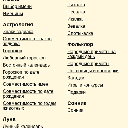
Чихалка
Выбор имени
Чесалка
Именины
Икалка
Астрология
Зевалка
Знаки зодиака
Спотыкалка
Совместимость знаков
зодиака
Фольклор
Гороскоп
Народные приметы на
каждый день
Любовный гороскоп
Народные приметы
Восточный календарь
Пословицы и поговорки
Гороскоп по дате
рождения
Загадки
Совместимость имен
Игры и конкурсы
Совместимость по дате
Подарки
рождения
Сонник
Совместимость по годам
животных
Сонник
Луна
Лунный календарь