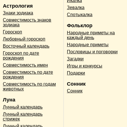
Икалка
Астрология
Зевалка
Знаки зодиака
Спотыкалка
Совместимость знаков
зодиака
Фольклор
Гороскоп
Народные приметы на
каждый день
Любовный гороскоп
Народные приметы
Восточный календарь
Пословицы и поговорки
Гороскоп по дате
рождения
Загадки
Совместимость имен
Игры и конкурсы
Совместимость по дате
Подарки
рождения
Сонник
Совместимость по годам
животных
Сонник
Луна
Лунный календарь
Лунный календарь
стрижек
Лунный календарь