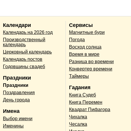
Календари
Сервисы
Календарь на 2026 год
Магнитные бури
Производственный
Погода
календарь
Восход солнца
Церковный календарь
Время в мире
Календарь постов
Разница во времени
Годовщины свадеб
Конвертер времени
Таймеры
Праздники
Праздники
Гадания
Поздравления
Книга Судеб
День города
Книга Перемен
Квадрат Пифагора
Имена
Чихалка
Выбор имени
Чесалка
Именины