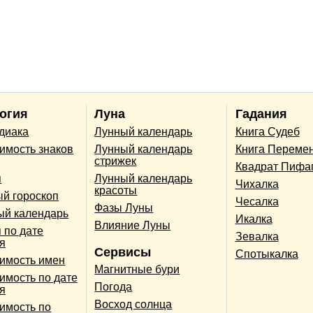
огия
Луна
Гадания
одиака
Лунный календарь
Книга Судеб
имость знаков
Лунный календарь
Книга Переме
стрижек
Квадрат Пифа
п
Лунный календарь
Чихалка
красоты
й гороскоп
Чесалка
Фазы Луны
ый календарь
Икалка
Влияние Луны
 по дате
Зевалка
я
Сервисы
Спотыкалка
имость имен
Магнитные бури
имость по дате
Погода
я
Восход солнца
имость по