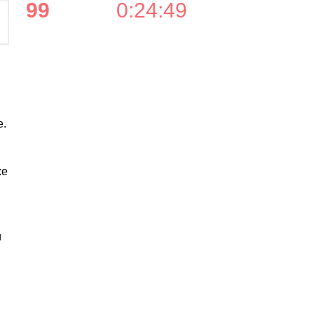
99
0
:
24
:
48
е.
же
и