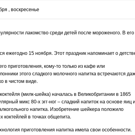
бря
, воскресенье
улярности лакомство среди детей после мороженого. В его
я ежегодно 15 ноября. Этот праздник напоминает о детств
го приготовления, кому-то только из кафе или
онники этого сладкого молочного напитка встречаются да
ко в чистом виде.
коктейля (милк-шейка) началась в Великобритании в 1865
лярный микс 80-х эгг-ног – сладкий напиток на основе яиц 
алкогольного напитка. Изобретение шейкера положило
 коктейлей в точках общепита.
ехнология приготовления напитка имела свои особенности.