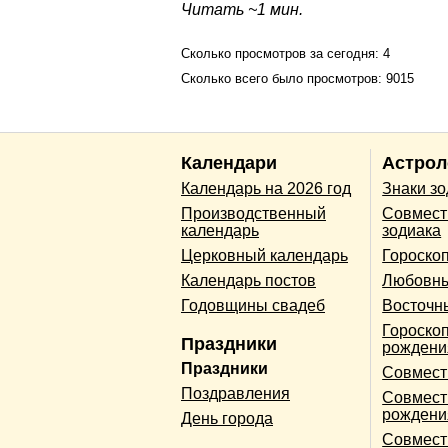
Читать ~1 мин.
Сколько просмотров за сегодня: 4
Сколько всего было просмотров: 9015
Календари
Астрол
Календарь на 2026 год
Знаки з
Производственный
Совмест
календарь
зодиака
Церковный календарь
Гороско
Календарь постов
Любовны
Годовщины свадеб
Восточн
Гороскоп
Праздники
рождени
Праздники
Совмест
Поздравления
Совмест
рождени
День города
Совмест