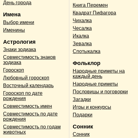
День города
Книга Перемен
Квадрат Пифагора
Имена
Чихалка
Выбор имени
Чесалка
Именины
Икалка
Астрология
Зевалка
Знаки зодиака
Спотыкалка
Совместимость знаков
зодиака
Фольклор
Гороскоп
Народные приметы на
каждый день
Любовный гороскоп
Народные приметы
Восточный календарь
Пословицы и поговорки
Гороскоп по дате
рождения
Загадки
Совместимость имен
Игры и конкурсы
Совместимость по дате
Подарки
рождения
Сонник
Совместимость по годам
животных
Сонник