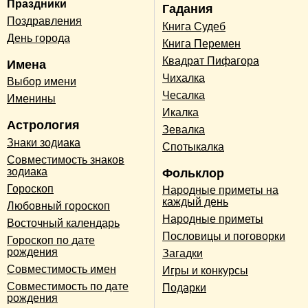
Праздники
Гадания
Поздравления
Книга Судеб
День города
Книга Перемен
Квадрат Пифагора
Имена
Чихалка
Выбор имени
Чесалка
Именины
Икалка
Астрология
Зевалка
Знаки зодиака
Спотыкалка
Совместимость знаков
зодиака
Фольклор
Гороскоп
Народные приметы на
каждый день
Любовный гороскоп
Народные приметы
Восточный календарь
Пословицы и поговорки
Гороскоп по дате
рождения
Загадки
Совместимость имен
Игры и конкурсы
Совместимость по дате
Подарки
рождения