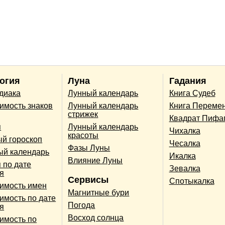
огия
Луна
Гадания
одиака
Лунный календарь
Книга Судеб
имость знаков
Лунный календарь
Книга Переме
стрижек
Квадрат Пифа
п
Лунный календарь
Чихалка
красоты
й гороскоп
Чесалка
Фазы Луны
ый календарь
Икалка
Влияние Луны
 по дате
Зевалка
я
Сервисы
Спотыкалка
имость имен
Магнитные бури
имость по дате
Погода
я
Восход солнца
имость по