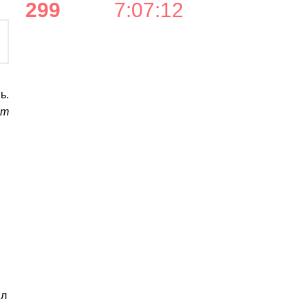
299
7
:
07
:
12
ь.
ат
ил