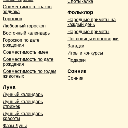
Спотыкалка
Совместимость знаков
зодиака
Фольклор
Гороскоп
Народные приметы на
каждый день
Любовный гороскоп
Народные приметы
Восточный календарь
Пословицы и поговорки
Гороскоп по дате
рождения
Загадки
Совместимость имен
Игры и конкурсы
Совместимость по дате
Подарки
рождения
Сонник
Совместимость по годам
животных
Сонник
Луна
Лунный календарь
Лунный календарь
стрижек
Лунный календарь
красоты
Фазы Луны