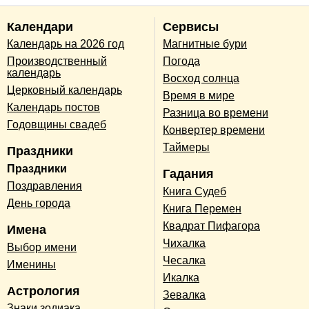
Календари
Сервисы
Календарь на 2026 год
Магнитные бури
Производственный
Погода
календарь
Восход солнца
Церковный календарь
Время в мире
Календарь постов
Разница во времени
Годовщины свадеб
Конвертер времени
Таймеры
Праздники
Праздники
Гадания
Поздравления
Книга Судеб
День города
Книга Перемен
Квадрат Пифагора
Имена
Чихалка
Выбор имени
Чесалка
Именины
Икалка
Астрология
Зевалка
Знаки зодиака