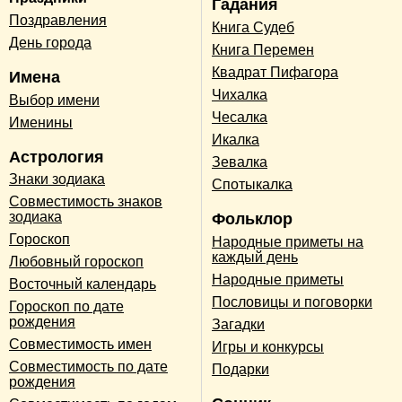
Гадания
Поздравления
Книга Судеб
День города
Книга Перемен
Квадрат Пифагора
Имена
Чихалка
Выбор имени
Чесалка
Именины
Икалка
Астрология
Зевалка
Знаки зодиака
Спотыкалка
Совместимость знаков
зодиака
Фольклор
Гороскоп
Народные приметы на
каждый день
Любовный гороскоп
Народные приметы
Восточный календарь
Пословицы и поговорки
Гороскоп по дате
рождения
Загадки
Совместимость имен
Игры и конкурсы
Совместимость по дате
Подарки
рождения