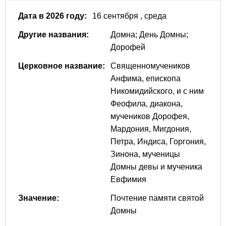
Дата в 2026 году:
16 сентября
, среда
Другие названия:
Домна; День Домны;
Дорофей
Церковное название:
Священномучеников
Анфима, епископа
Никомидийского, и с ним
Феофила, диакона,
мучеников Дорофея,
Мардония, Мигдония,
Петра, Индиса, Горгония,
Зинона, мученицы
Домны девы и мученика
Евфимия
Значение:
Почтение памяти святой
Домны