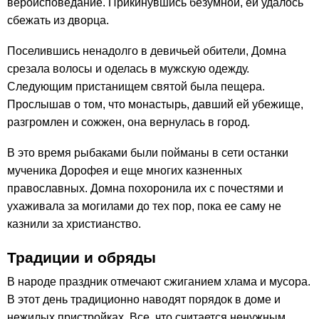
вероисповедание. Прикинувшись безумной, ей удалось
сбежать из дворца.
Поселившись ненадолго в девичьей обители, Домна
срезала волосы и оделась в мужскую одежду.
Следующим пристанищем святой была пещера.
Прослышав о том, что монастырь, давший ей убежище,
разгромлен и сожжен, она вернулась в город.
В это время рыбаками были пойманы в сети останки
мученика Дорофея и еще многих казненных
православных. Домна похоронила их с почестями и
ухаживала за могилами до тех пор, пока ее саму не
казнили за христианство.
Традиции и обряды
В народе праздник отмечают сжиганием хлама и мусора.
В этот день традиционно наводят порядок в доме и
нежилых пристройках. Все, что считается ненужным,