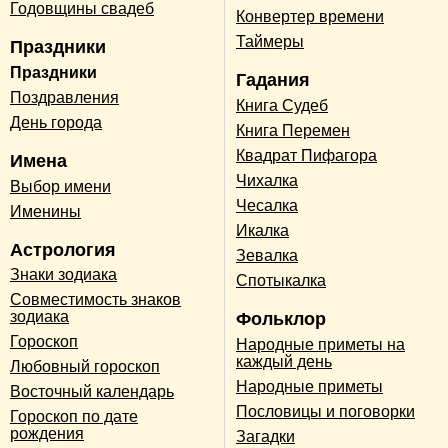
Годовщины свадеб
Конвертер времени
Таймеры
Праздники
Праздники
Гадания
Поздравления
Книга Судеб
День города
Книга Перемен
Квадрат Пифагора
Имена
Чихалка
Выбор имени
Чесалка
Именины
Икалка
Астрология
Зевалка
Знаки зодиака
Спотыкалка
Совместимость знаков
зодиака
Фольклор
Гороскоп
Народные приметы на
каждый день
Любовный гороскоп
Народные приметы
Восточный календарь
Пословицы и поговорки
Гороскоп по дате
рождения
Загадки