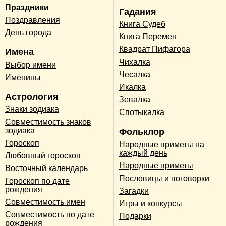
Праздники
Гадания
Поздравления
Книга Судеб
День города
Книга Перемен
Квадрат Пифагора
Имена
Чихалка
Выбор имени
Чесалка
Именины
Икалка
Астрология
Зевалка
Знаки зодиака
Спотыкалка
Совместимость знаков
зодиака
Фольклор
Гороскоп
Народные приметы на
каждый день
Любовный гороскоп
Народные приметы
Восточный календарь
Пословицы и поговорки
Гороскоп по дате
рождения
Загадки
Совместимость имен
Игры и конкурсы
Совместимость по дате
Подарки
рождения