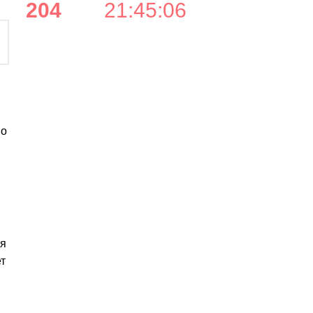
204
21
:
45
:
06
По
ия
т