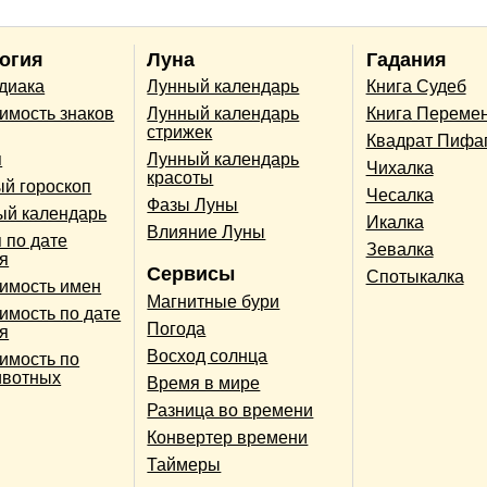
огия
Луна
Гадания
одиака
Лунный календарь
Книга Судеб
имость знаков
Лунный календарь
Книга Переме
стрижек
Квадрат Пифа
п
Лунный календарь
Чихалка
красоты
й гороскоп
Чесалка
Фазы Луны
ый календарь
Икалка
Влияние Луны
 по дате
Зевалка
я
Сервисы
Спотыкалка
имость имен
Магнитные бури
имость по дате
Погода
я
Восход солнца
имость по
ивотных
Время в мире
Разница во времени
Конвертер времени
Таймеры