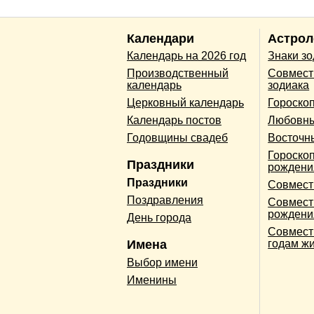
Календари
Астрол
Календарь на 2026 год
Знаки з
Производственный
Совмест
календарь
зодиака
Церковный календарь
Гороско
Календарь постов
Любовны
Годовщины свадеб
Восточн
Гороскоп
Праздники
рождени
Праздники
Совмест
Поздравления
Совмест
рождени
День города
Совмест
Имена
годам ж
Выбор имени
Именины