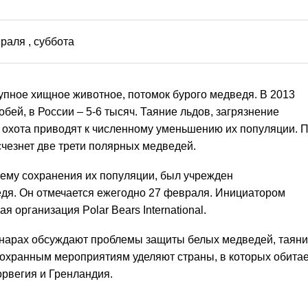
враля
, суббота
упное хищное животное, потомок бурого медведя. В 2013
бей, в России – 5-6 тысяч. Таяние льдов, загрязнение
охота приводят к численному уменьшению их популяции. 
исчезнет две трети полярных медведей.
ему сохранения их популяции, был учрежден
дя. Он отмечается ежегодно 27 февраля. Инициатором
 организация Polar Bears International.
инарах обсуждают проблемы защиты белых медведей, таян
 охранным мероприятиям уделяют страны, в которых обитае
орвегия и Гренландия.