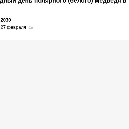
дный день полярного (белого) медведя в
2030
27 февраля
Ср