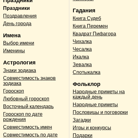
Праздники
Праздники
Гадания
Поздравления
Книга Судеб
День города
Книга Перемен
Квадрат Пифагора
Имена
Чихалка
Выбор имени
Чесалка
Именины
Икалка
Астрология
Зевалка
Знаки зодиака
Спотыкалка
Совместимость знаков
зодиака
Фольклор
Гороскоп
Народные приметы на
каждый день
Любовный гороскоп
Народные приметы
Восточный календарь
Пословицы и поговорки
Гороскоп по дате
рождения
Загадки
Совместимость имен
Игры и конкурсы
Совместимость по дате
Подарки