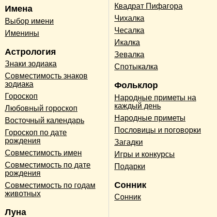
Квадрат Пифагора
Имена
Чихалка
Выбор имени
Чесалка
Именины
Икалка
Астрология
Зевалка
Знаки зодиака
Спотыкалка
Совместимость знаков
зодиака
Фольклор
Гороскоп
Народные приметы на
каждый день
Любовный гороскоп
Народные приметы
Восточный календарь
Пословицы и поговорки
Гороскоп по дате
рождения
Загадки
Совместимость имен
Игры и конкурсы
Совместимость по дате
Подарки
рождения
Сонник
Совместимость по годам
животных
Сонник
Луна