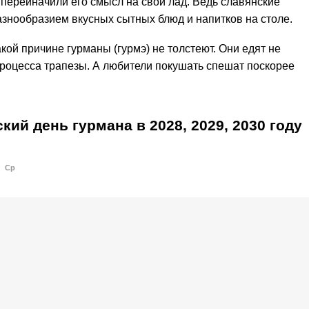
 переиначили его смысл на свой лад. Ведь славянские
знообразием вкусных сытных блюд и напитков на столе.
кой причине гурманы (гурмэ) не толстеют. Они едят не
процесса трапезы. А любители покушать спешат поскорее
ский день гурмана в
2028,
2029,
2030
году
Ср