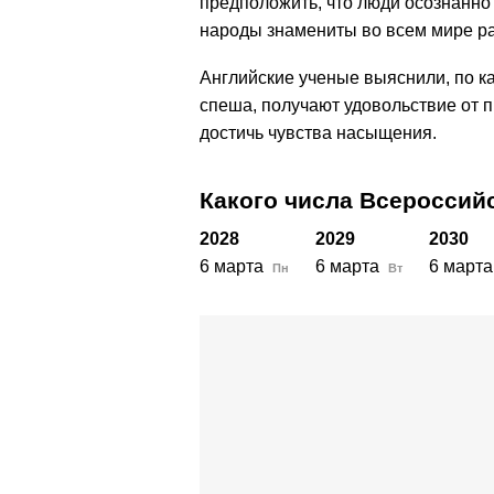
предположить, что люди осознанно
народы знамениты во всем мире ра
Английские ученые выяснили, по ка
спеша, получают удовольствие от 
достичь чувства насыщения.
Какого числа Всероссий
2028
2029
2030
6 марта
6 марта
6 марта
Пн
Вт