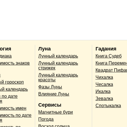
огия
Луна
Гадания
одиака
Лунный календарь
Книга Судеб
имость знаков
Лунный календарь
Книга Переме
стрижек
Квадрат Пифа
п
Лунный календарь
Чихалка
красоты
й гороскоп
Чесалка
Фазы Луны
ый календарь
Икалка
Влияние Луны
 по дате
Зевалка
я
Сервисы
Спотыкалка
имость имен
Магнитные бури
имость по дате
Погода
я
Восход солнца