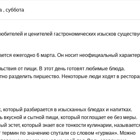
а
, суббота
любителей и ценителей гастрономических изысков существу
ается ежегодно 6 марта. Он носит неофициальный характер
ьствия от пищи. В этот день готовят любимые блюда.
ятно разделить пиршество. Некоторые люди ходят в рестора
к, который разбирается в изысканных блюдах и напитках.
ь вкусной и сытной пищи, который поглощает ее без меры.
й эстет, который знает все тонкости кулинарии, называетс
от термин по значению спутали со словом «гурман». Можно