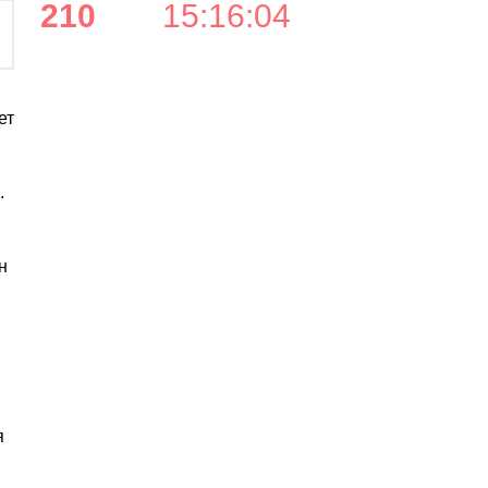
210
15
:
16
:
03
ет
.
н
я