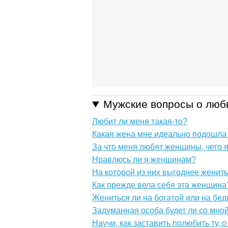
Мужские вопросы о люб
Любит ли меня такая-то?
Какая жена мне идеально подошла
За что меня любят женщины, чего 
Нравлюсь ли я женщинам?
На которой из них выгоднее женит
Как прежде вела себя эта женщина
Жениться ли на богатой или на бе
Задуманная особа будет ли со мной
Научи, как заставить полюбить ту, 