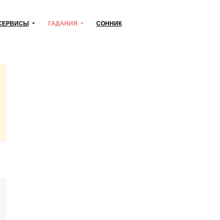
СЕРВИСЫ
ГАДАНИЯ
СОННИК