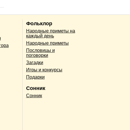
Фольклор
Народные приметы на
каждый день
н
Народные приметы
гора
Пословицы и
поговорки
Загадки
Игры и конкурсы
Подарки
Сонник
Сонник