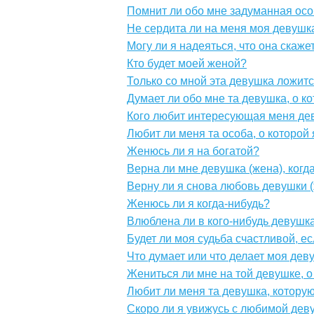
Помнит ли обо мне задуманная ос
Не сердита ли на меня моя девушк
Могу ли я надеяться, что она скаже
Кто будет моей женой?
Только со мной эта девушка ложитс
Думает ли обо мне та девушка, о к
Кого любит интересующая меня де
Любит ли меня та особа, о которой
Женюсь ли я на богатой?
Верна ли мне девушка (жена), когд
Верну ли я снова любовь девушки 
Женюсь ли я когда-нибудь?
Влюблена ли в кого-нибудь девушка
Будет ли моя судьба счастливой, е
Что думает или что делает моя дев
Жениться ли мне на той девушке, 
Любит ли меня та девушка, котору
Скоро ли я увижусь с любимой дев