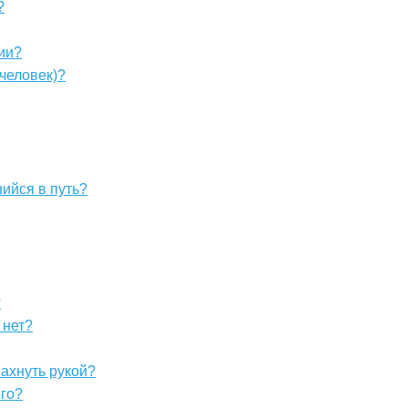
?
ии?
 человек)?
ийся в путь?
?
 нет?
ахнуть рукой?
его?