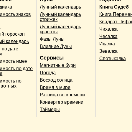
одиака
Лунный календарь
Книга Судеб
имость знаков
Лунный календарь
Книга Переме
стрижек
Квадрат Пифа
п
Лунный календарь
Чихалка
красоты
й гороскоп
Чесалка
Фазы Луны
ый календарь
Икалка
Влияние Луны
 по дате
Зевалка
я
Сервисы
Спотыкалка
имость имен
Магнитные бури
имость по дате
Погода
я
Восход солнца
имость по
ивотных
Время в мире
Разница во времени
Конвертер времени
Таймеры