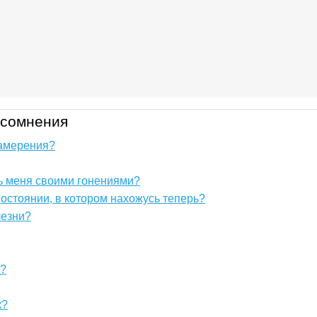
 сомнения
намерения?
ь меня своими гонениями?
состоянии, в котором нахожусь теперь?
лезни?
ю?
к?