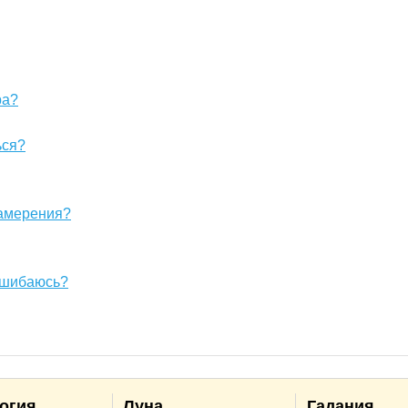
ра?
ься?
намерения?
 ошибаюсь?
огия
Луна
Гадания