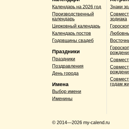
Календарь на 2026 год
Знаки з
Производственный
Совмест
календарь
зодиака
Церковный календарь
Гороско
Календарь постов
Любовны
Годовщины свадеб
Восточн
Гороскоп
Праздники
рождени
Праздники
Совмест
Поздравления
Совмест
рождени
День города
Совмест
Имена
годам ж
Выбор имени
Именины
© 2014—2026 my-calend.ru