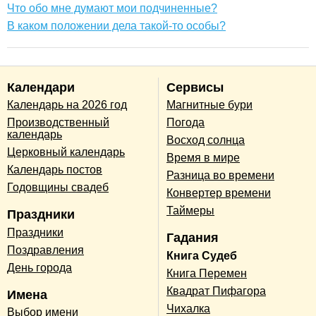
Что обо мне думают мои подчиненные?
В каком положении дела такой-то особы?
Календари
Сервисы
Календарь на 2026 год
Магнитные бури
Производственный
Погода
календарь
Восход солнца
Церковный календарь
Время в мире
Календарь постов
Разница во времени
Годовщины свадеб
Конвертер времени
Таймеры
Праздники
Праздники
Гадания
Поздравления
Книга Судеб
День города
Книга Перемен
Квадрат Пифагора
Имена
Чихалка
Выбор имени