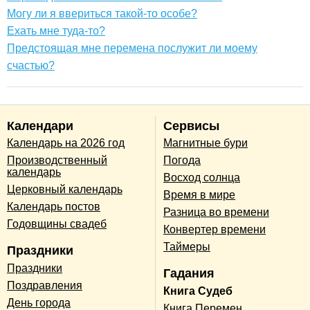
Могу ли я ввериться такой-то особе?
Ехать мне туда-то?
Предстоящая мне перемена послужит ли моему
счастью?
Календари
Сервисы
Календарь на 2026 год
Магнитные бури
Производственный
Погода
календарь
Восход солнца
Церковный календарь
Время в мире
Календарь постов
Разница во времени
Годовщины свадеб
Конвертер времени
Таймеры
Праздники
Праздники
Гадания
Поздравления
Книга Судеб
День города
Книга Перемен