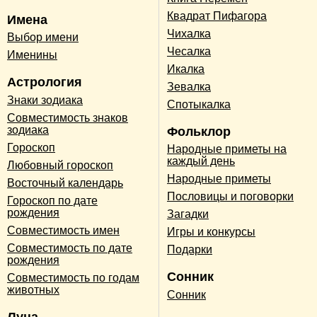
Квадрат Пифагора
Имена
Чихалка
Выбор имени
Чесалка
Именины
Икалка
Астрология
Зевалка
Знаки зодиака
Спотыкалка
Совместимость знаков
зодиака
Фольклор
Гороскоп
Народные приметы на
каждый день
Любовный гороскоп
Народные приметы
Восточный календарь
Пословицы и поговорки
Гороскоп по дате
рождения
Загадки
Совместимость имен
Игры и конкурсы
Совместимость по дате
Подарки
рождения
Сонник
Совместимость по годам
животных
Сонник