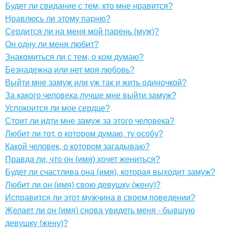
Будет ли свидание с тем, кто мне нравится?
Нравлюсь ли этому парню?
Сердится ли на меня мой парень (муж)?
Он одну ли меня любит?
Знакомиться ли с тем, о ком думаю?
Безнадежна или нет моя любовь?
Выйти мне замуж или уж так и жить одиночкой?
За какого человека лучше мне выйти замуж?
Успокоится ли мое сердце?
Стоит ли идти мне замуж за этого человека?
Любит ли тот, о котором думаю, ту особу?
Какой человек, о котором загадываю?
Правда ли, что он (имя) хочет жениться?
Будет ли счастлива она (имя), которая выходит замуж?
Любит ли он (имя) свою девушку (жену)?
Исправится ли этот мужчина в своем поведении?
Желает ли он (имя) снова увидеть меня - бывшую
девушку (жену)?