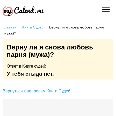
Главная
→
Книга Судеб
→
Верну ли я снова любовь парня
(мужа)?
Верну ли я снова любовь
парня (мужа)?
Ответ в Книге судеб:
У тебя стыда нет.
Вернуться к вопросам Книги Судеб