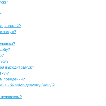
муж)?
?
 одиночкой?
ти замуж?
человека?
особу?
ю?
ться?
орая выходит замуж?
ену)?
ем поведении?
меня - бывшую девушку (жену)?
 человеком?