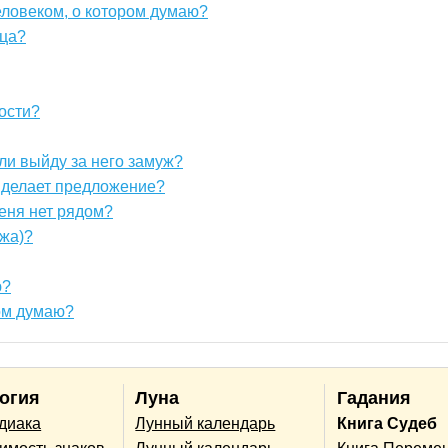
еловеком, о котором думаю?
ица?
ости?
сли выйду за него замуж?
о делает предложение?
меня нет рядом?
ужа)?
ю?
ром думаю?
огия
Луна
Гадания
одиака
Лунный календарь
Книга Судеб