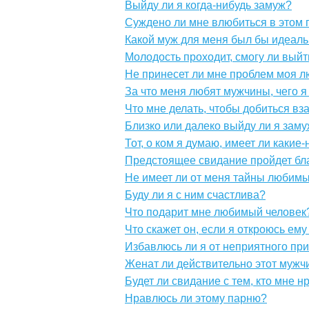
Выйду ли я когда-нибудь замуж?
Суждено ли мне влюбиться в этом 
Какой муж для меня был бы идеал
Молодость проходит, смогу ли выйт
Не принесет ли мне проблем моя 
За что меня любят мужчины, чего я
Что мне делать, чтобы добиться вз
Близко или далеко выйду ли я зам
Тот, о ком я думаю, имеет ли какие
Предстоящее свидание пройдет бл
Не имеет ли от меня тайны любим
Буду ли я с ним счастлива?
Что подарит мне любимый человек
Что скажет он, если я откроюсь ем
Избавлюсь ли я от неприятного пр
Женат ли действительно этот мужч
Будет ли свидание с тем, кто мне н
Нравлюсь ли этому парню?