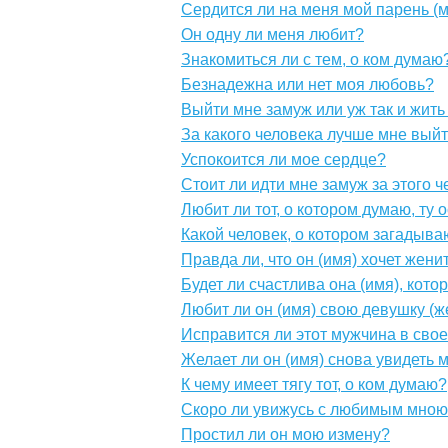
Сердится ли на меня мой парень (
Он одну ли меня любит?
Знакомиться ли с тем, о ком думаю
Безнадежна или нет моя любовь?
Выйти мне замуж или уж так и жить
За какого человека лучше мне вый
Успокоится ли мое сердце?
Стоит ли идти мне замуж за этого 
Любит ли тот, о котором думаю, ту 
Какой человек, о котором загадыва
Правда ли, что он (имя) хочет жени
Будет ли счастлива она (имя), кот
Любит ли он (имя) свою девушку (ж
Исправится ли этот мужчина в сво
Желает ли он (имя) снова увидеть 
К чему имеет тягу тот, о ком думаю?
Скоро ли увижусь с любимым мною
Простил ли он мою измену?