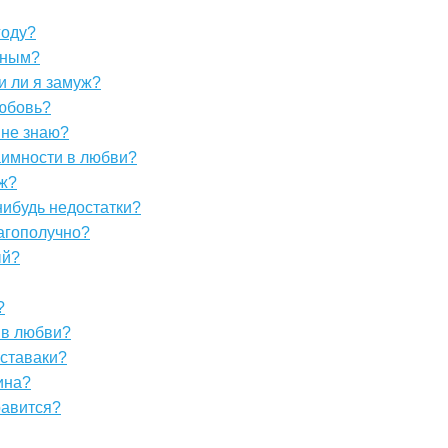
году?
ьным?
и ли я замуж?
любовь?
 не знаю?
аимности в любви?
уж?
-нибудь недостатки?
агополучно?
ый?
?
у в любви?
иставаки?
ина?
равится?