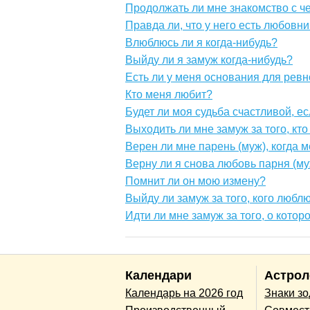
Продолжать ли мне знакомство с ч
Правда ли, что у него есть любовн
Влюблюсь ли я когда-нибудь?
Выйду ли я замуж когда-нибудь?
Есть ли у меня основания для ревн
Кто меня любит?
Будет ли моя судьба счастливой, е
Выходить ли мне замуж за того, кт
Верен ли мне парень (муж), когда 
Верну ли я снова любовь парня (м
Помнит ли он мою измену?
Выйду ли замуж за того, кого любл
Идти ли мне замуж за того, о кото
Календари
Астрол
Календарь на 2026 год
Знаки з