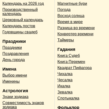
Календарь на 2026 год
Магнитные бури
Производственный
Погода
календарь
Восход солнца
Церковный календарь
Время в мире
Календарь постов
Разница во времени
Годовщины свадеб
Конвертер времени
Таймеры
Праздники
Праздники
Гадания
Поздравления
Книга Судеб
День города
Книга Перемен
Квадрат Пифагора
Имена
Чихалка
Выбор имени
Чесалка
Именины
Икалка
Астрология
Зевалка
Знаки зодиака
Спотыкалка
Совместимость знаков
зодиака
Фольклор