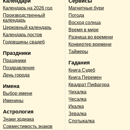
Календари
Сервисы
Календарь на 2026 год
Магнитные бури
Производственный
Погода
календарь
Восход солнца
Церковный календарь
Время в мире
Календарь постов
Разница во времени
Годовщины свадеб
Конвертер времени
Таймеры
Праздники
Праздники
Гадания
Поздравления
Книга Судеб
День города
Книга Перемен
Квадрат Пифагора
Имена
Чихалка
Выбор имени
Чесалка
Именины
Икалка
Астрология
Зевалка
Знаки зодиака
Спотыкалка
Совместимость знаков