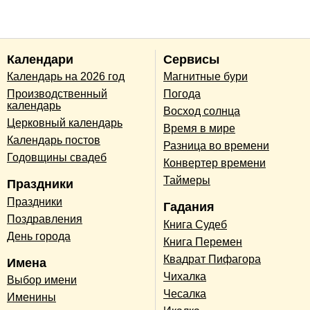
Календари
Сервисы
Календарь на 2026 год
Магнитные бури
Производственный
Погода
календарь
Восход солнца
Церковный календарь
Время в мире
Календарь постов
Разница во времени
Годовщины свадеб
Конвертер времени
Таймеры
Праздники
Праздники
Гадания
Поздравления
Книга Судеб
День города
Книга Перемен
Квадрат Пифагора
Имена
Чихалка
Выбор имени
Чесалка
Именины