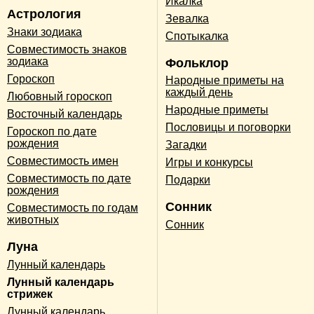
Икалка
Астрология
Зевалка
Знаки зодиака
Спотыкалка
Совместимость знаков
зодиака
Фольклор
Гороскоп
Народные приметы на
каждый день
Любовный гороскоп
Народные приметы
Восточный календарь
Пословицы и поговорки
Гороскоп по дате
рождения
Загадки
Совместимость имен
Игры и конкурсы
Совместимость по дате
Подарки
рождения
Сонник
Совместимость по годам
животных
Сонник
Луна
Лунный календарь
Лунный календарь
стрижек
Лунный календарь