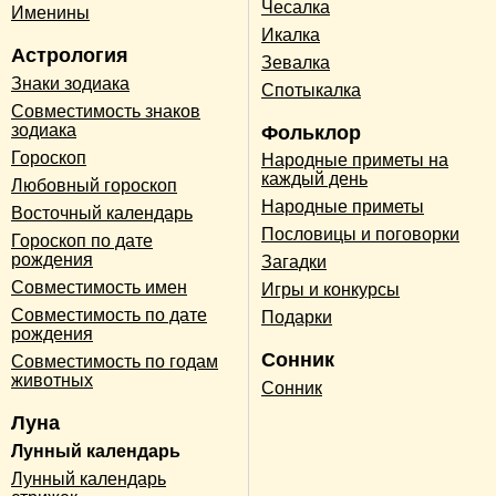
Чесалка
Именины
Икалка
Астрология
Зевалка
Знаки зодиака
Спотыкалка
Совместимость знаков
зодиака
Фольклор
Гороскоп
Народные приметы на
каждый день
Любовный гороскоп
Народные приметы
Восточный календарь
Пословицы и поговорки
Гороскоп по дате
рождения
Загадки
Совместимость имен
Игры и конкурсы
Совместимость по дате
Подарки
рождения
Сонник
Совместимость по годам
животных
Сонник
Луна
Лунный календарь
Лунный календарь