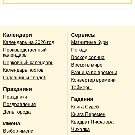
Календари
Сервисы
Календарь на 2026 год
Магнитные бури
Производственный
Погода
календарь
Восход солнца
Церковный календарь
Время в мире
Календарь постов
Разница во времени
Годовщины свадеб
Конвертер времени
Таймеры
Праздники
Праздники
Гадания
Поздравления
Книга Судеб
День города
Книга Перемен
Квадрат Пифагора
Имена
Чихалка
Выбор имени