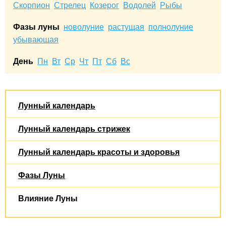
Скорпион
Стрелец
Козерог
Водолей
Рыбы
Фазы луны
новолуние
растущая
полнолуние
убывающая
День
Пн
Вт
Ср
Чт
Пт
Сб
Вс
Лунный календарь
Лунный календарь стрижек
Лунный календарь красоты и здоровья
Фазы Луны
Влияние Луны