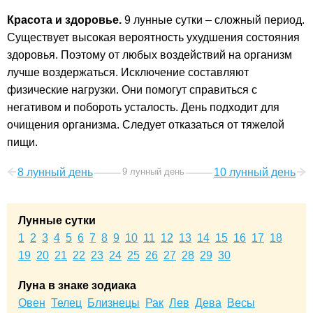
Красота и здоровье.
9 лунные сутки – сложный период.
Существует высокая вероятность ухудшения состояния
здоровья. Поэтому от любых воздействий на организм
лучше воздержаться. Исключение составляют
физические нагрузки. Они помогут справиться с
негативом и побороть усталость. День подходит для
очищения организма. Следует отказаться от тяжелой
пищи.
8 лунный день
9 лунный день
10 лунный день
Лунные сутки
1
2
3
4
5
6
7
8
9
10
11
12
13
14
15
16
17
18
19
20
21
22
23
24
25
26
27
28
29
30
Луна в знаке зодиака
Овен
Телец
Близнецы
Рак
Лев
Дева
Весы