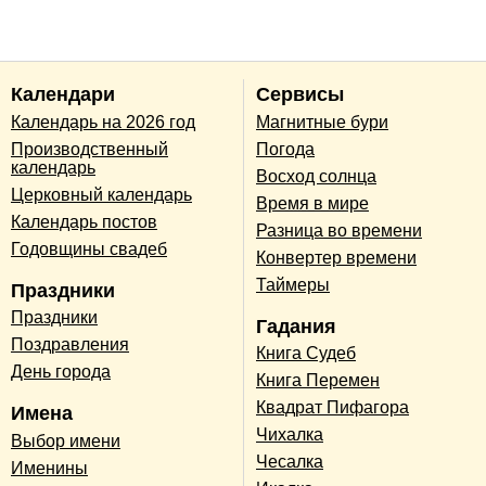
Календари
Сервисы
Календарь на 2026 год
Магнитные бури
Производственный
Погода
календарь
Восход солнца
Церковный календарь
Время в мире
Календарь постов
Разница во времени
Годовщины свадеб
Конвертер времени
Таймеры
Праздники
Праздники
Гадания
Поздравления
Книга Судеб
День города
Книга Перемен
Квадрат Пифагора
Имена
Чихалка
Выбор имени
Чесалка
Именины