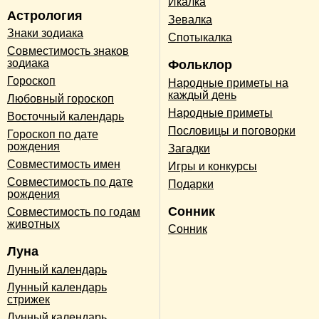
Икалка
Астрология
Зевалка
Знаки зодиака
Спотыкалка
Совместимость знаков
зодиака
Фольклор
Гороскоп
Народные приметы на
каждый день
Любовный гороскоп
Народные приметы
Восточный календарь
Пословицы и поговорки
Гороскоп по дате
рождения
Загадки
Совместимость имен
Игры и конкурсы
Совместимость по дате
Подарки
рождения
Сонник
Совместимость по годам
животных
Сонник
Луна
Лунный календарь
Лунный календарь
стрижек
Лунный календарь