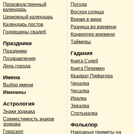
Производственный
Погода
календарь
Восход солнца
Церковный календарь
Время в мире
Календарь постов
Разница во времени
Годовщины свадеб
Конвертер времени
Таймеры
Праздники
Праздники
Гадания
Поздравления
Книга Судеб
День города
Книга Перемен
Квадрат Пифагора
Имена
Чихалка
Выбор имени
Чесалка
Именины
Икалка
Астрология
Зевалка
Знаки зодиака
Спотыкалка
Совместимость знаков
зодиака
Фольклор
Гороскоп
Народные приметы на