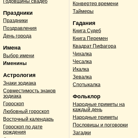
Годовщины свадеб
Конвертер времени
Таймеры
Праздники
Праздники
Гадания
Поздравления
Книга Судеб
День города
Книга Перемен
Квадрат Пифагора
Имена
Чихалка
Выбор имени
Чесалка
Именины
Икалка
Астрология
Зевалка
Знаки зодиака
Спотыкалка
Совместимость знаков
зодиака
Фольклор
Гороскоп
Народные приметы на
каждый день
Любовный гороскоп
Народные приметы
Восточный календарь
Пословицы и поговорки
Гороскоп по дате
рождения
Загадки