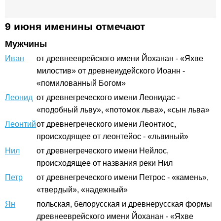
9 июня именины отмечают
Мужчины
Иван
от древнееврейского имени Йоханан - «Яхве
милостив» от древнеиудейского Иоанн -
«помилованный Богом»
Леонид
от древнегреческого имени Леонидас -
«подобный льву», «потомок льва», «сын льва»
Леонтий
от древнегреческого имени Леонтиос,
происходящее от леонтейос - «львиный»
Нил
от древнегреческого имени Нейлос,
происходящее от названия реки Нил
Петр
от древнегреческого имени Петрос - «камень»,
«твердый», «надежный»
Ян
польская, белорусская и древнерусская формы
древнееврейского имени Йоханан - «Яхве