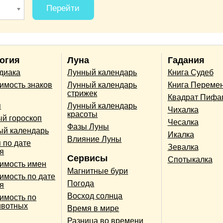
Перейти
огия
Луна
Гадания
одиака
Лунный календарь
Книга Судеб
имость знаков
Лунный календарь
Книга Переме
стрижек
Квадрат Пифа
п
Лунный календарь
Чихалка
красоты
й гороскоп
Чесалка
Фазы Луны
ый календарь
Икалка
Влияние Луны
 по дате
Зевалка
я
Сервисы
Спотыкалка
имость имен
Магнитные бури
имость по дате
Погода
я
Восход солнца
имость по
ивотных
Время в мире
Разница во времени