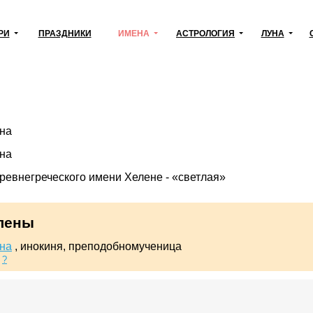
РИ
ПРАЗДНИКИ
ИМЕНА
АСТРОЛОГИЯ
ЛУНА
на
на
древнегреческого имени Хелене - «светлая»
лены
на
, инокиня, преподобномученица
0
?