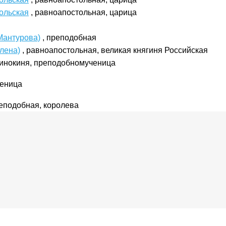
ольская
, равноапостольная, царица
Мантурова)
, преподобная
лена)
, равноапостольная, великая княгиня Российская
 инокиня, преподобномученица
ченица
реподобная, королева