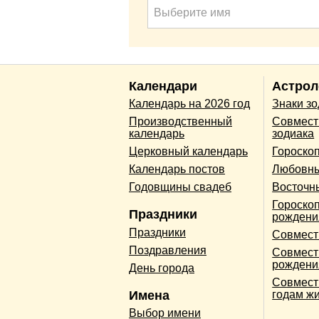
Выберите имя
Календари
Астрол
Календарь на 2026 год
Знаки з
Производственный
Совмест
календарь
зодиака
Церковный календарь
Гороско
Календарь постов
Любовны
Годовщины свадеб
Восточн
Гороскоп
Праздники
рождени
Праздники
Совмест
Поздравления
Совмест
рождени
День города
Совмест
Имена
годам ж
Выбор имени