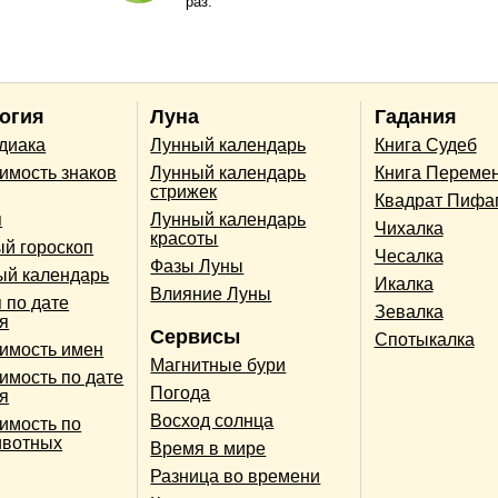
раз.
огия
Луна
Гадания
одиака
Лунный календарь
Книга Судеб
имость знаков
Лунный календарь
Книга Переме
стрижек
Квадрат Пифа
п
Лунный календарь
Чихалка
красоты
й гороскоп
Чесалка
Фазы Луны
ый календарь
Икалка
Влияние Луны
 по дате
Зевалка
я
Сервисы
Спотыкалка
имость имен
Магнитные бури
имость по дате
Погода
я
Восход солнца
имость по
ивотных
Время в мире
Разница во времени