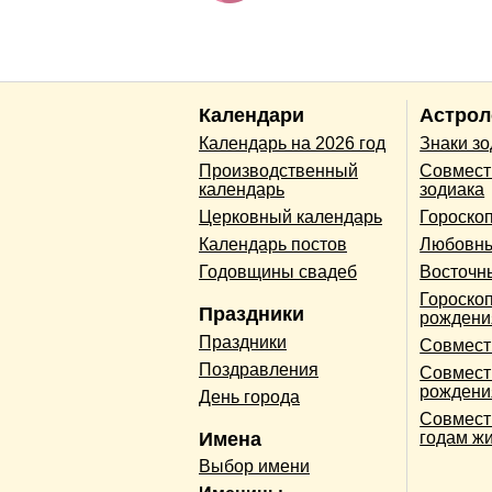
Календари
Астрол
Календарь на 2026 год
Знаки з
Производственный
Совмест
календарь
зодиака
Церковный календарь
Гороско
Календарь постов
Любовны
Годовщины свадеб
Восточн
Гороскоп
Праздники
рождени
Праздники
Совмест
Поздравления
Совмест
рождени
День города
Совмест
Имена
годам ж
Выбор имени