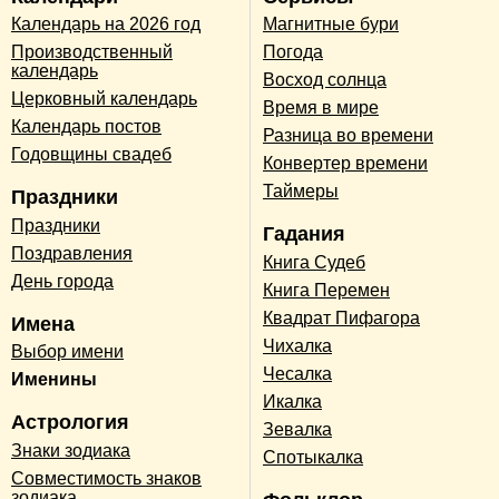
Календарь на 2026 год
Магнитные бури
Производственный
Погода
календарь
Восход солнца
Церковный календарь
Время в мире
Календарь постов
Разница во времени
Годовщины свадеб
Конвертер времени
Таймеры
Праздники
Праздники
Гадания
Поздравления
Книга Судеб
День города
Книга Перемен
Квадрат Пифагора
Имена
Чихалка
Выбор имени
Чесалка
Именины
Икалка
Астрология
Зевалка
Знаки зодиака
Спотыкалка
Совместимость знаков
зодиака