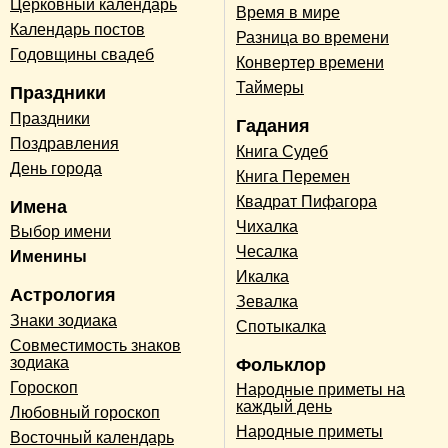
Церковный календарь
Время в мире
Календарь постов
Разница во времени
Годовщины свадеб
Конвертер времени
Таймеры
Праздники
Праздники
Гадания
Поздравления
Книга Судеб
День города
Книга Перемен
Квадрат Пифагора
Имена
Чихалка
Выбор имени
Чесалка
Именины
Икалка
Астрология
Зевалка
Знаки зодиака
Спотыкалка
Совместимость знаков
зодиака
Фольклор
Гороскоп
Народные приметы на
каждый день
Любовный гороскоп
Народные приметы
Восточный календарь