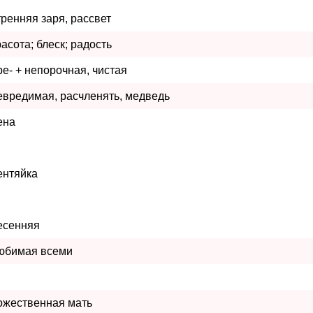
тренняя заря, рассвет
расота; блеск; радость
ре- + непорочная, чистая
евредимая, расчленять, медведь
ена
ентяйка
есенняя
юбимая всеми
ожественная мать