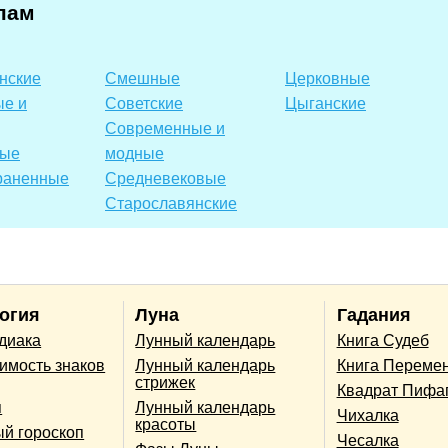
пам
нские
Смешные
Церковные
е и
Советские
Цыганские
Современные и
ные
модные
раненные
Средневековые
Старославянские
огия
Луна
Гадания
одиака
Лунный календарь
Книга Судеб
имость знаков
Лунный календарь
Книга Переме
стрижек
Квадрат Пифа
п
Лунный календарь
Чихалка
красоты
й гороскоп
Чесалка