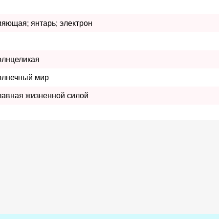
ияющая; янтарь; электрон
олнцеликая
олнечный мир
лавная жизненной силой