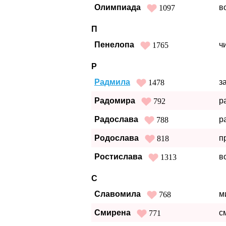
Олимпиада
в
1097
П
Пенелопа
ч
1765
Р
Радмила
з
1478
Радомира
р
792
Радослава
р
788
Родослава
п
818
Ростислава
в
1313
С
Славомила
м
768
Смирена
с
771