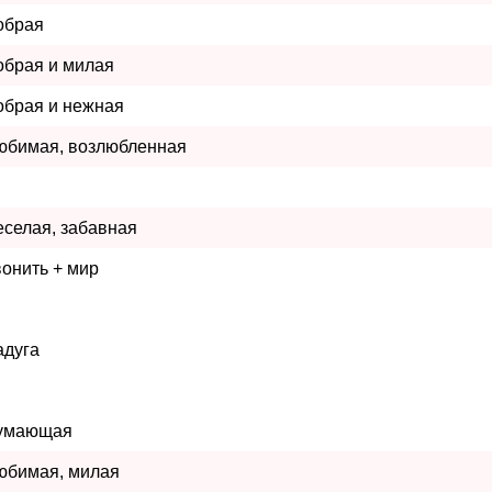
обрая
обрая и милая
обрая и нежная
юбимая, возлюбленная
еселая, забавная
вонить + мир
адуга
умающая
юбимая, милая