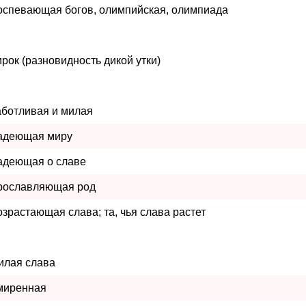
оспевающая богов, олимпийская, олимпиада
ирок (разновидность дикой утки)
аботливая и милая
адеющая миру
адеющая о славе
рославляющая род
озрастающая слава; та, чья слава растет
илая слава
миренная