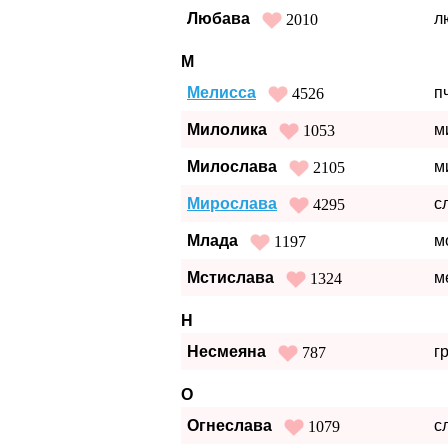
Любава
л
2010
М
Мелисса
п
4526
Милолика
м
1053
Милослава
м
2105
Мирослава
с
4295
Млада
м
1197
Мстислава
м
1324
Н
Несмеяна
г
787
О
Огнеслава
с
1079