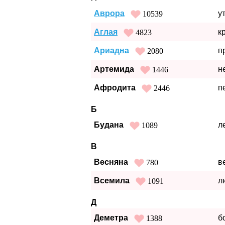
Аврора
у
10539
Аглая
к
4823
Ариадна
п
2080
Артемида
н
1446
Афродита
п
2446
Б
Будана
л
1089
В
Весняна
в
780
Всемила
л
1091
Д
Деметра
б
1388