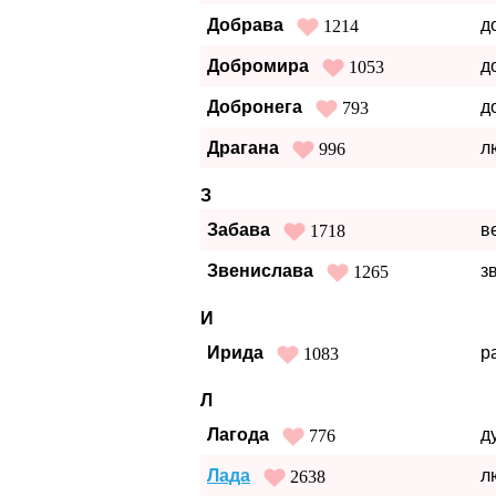
Добрава
д
1214
Добромира
д
1053
Добронега
д
793
Драгана
л
996
З
Забава
в
1718
Звенислава
з
1265
И
Ирида
р
1083
Л
Лагода
д
776
Лада
л
2638