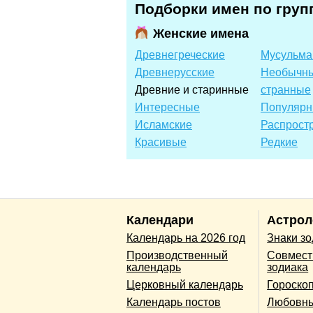
Подборки имен по груп
Женские имена
Древнегреческие
Мусульма
Древнерусские
Необычны
Древние и старинные
странные
Интересные
Популяр
Исламские
Распрост
Красивые
Редкие
Календари
Астрол
Календарь на 2026 год
Знаки з
Производственный
Совмест
календарь
зодиака
Церковный календарь
Гороско
Календарь постов
Любовны