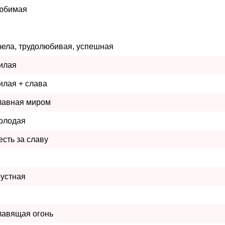
юбимая
чела, трудолюбивая, успешная
илая
илая + слава
лавная миром
олодая
есть за славу
рустная
лавящая огонь