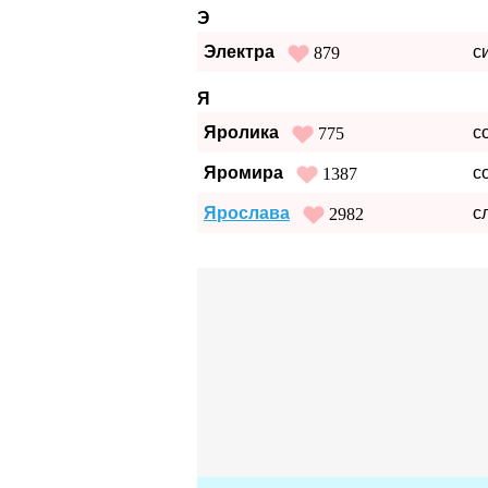
Э
Электра
с
879
Я
Яролика
с
775
Яромира
с
1387
Ярослава
с
2982