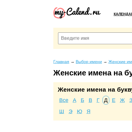
КАЛЕНДА
Главная
→
Выбор имени
→
Женские им
Женские имена на б
Женские имена на букв
Все
А
Б
В
Г
Д
Е
Ж
Ш
Э
Ю
Я