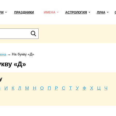
РИ
ПРАЗДНИКИ
ИМЕНА
АСТРОЛОГИЯ
ЛУНА
ена
→
На букву «Д»
укву «Д»
у
З
И
К
Л
М
Н
О
П
Р
С
Т
У
Ф
Х
Ц
Ч