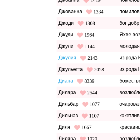
1419
Джованна
помилов
1334
Джоди
бог доб
1308
Джуди
Яхве во
1964
Джули
молодая
1144
Джулия
из рода 
2143
Джульетта
из рода 
2058
Диана
божеств
8339
Дилара
возлюбл
2544
Дильбар
очарова
1077
Дильназ
кокетлив
1107
Диля
красави
1667
Диляра
возлюбл
1929