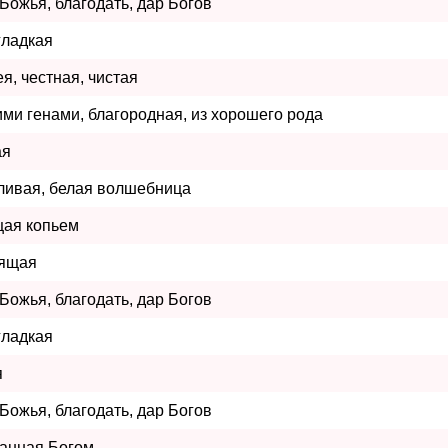
Божья, благодать, дар Богов
гладкая
я, честная, чистая
ми генами, благородная, из хорошего рода
ая
ливая, белая волшебница
ая копьем
ящая
Божья, благодать, дар Богов
гладкая
я
Божья, благодать, дар Богов
анная Богом