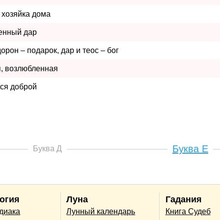
 хозяйка дома
енный дар
дорон – подарок, дар и теос – бог
, возлюбленная
ся доброй
Буква Е
Буква Д
огия
Луна
Гадания
одиака
Лунный календарь
Книга Судеб