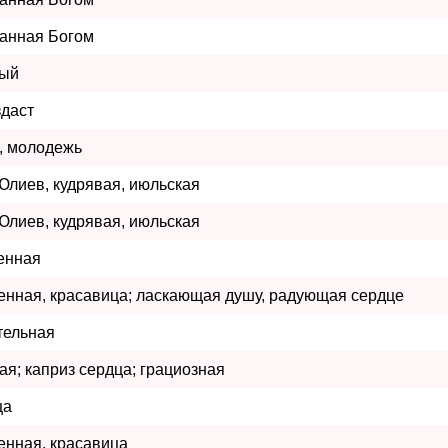
анная Богом
рый
здаст
, молодежь
Юлиев, кудрявая, июльская
Юлиев, кудрявая, июльская
енная
енная, красавица; ласкающая душу, радующая сердце
тельная
ая; каприз сердца; грациозная
ца
енная, красавица