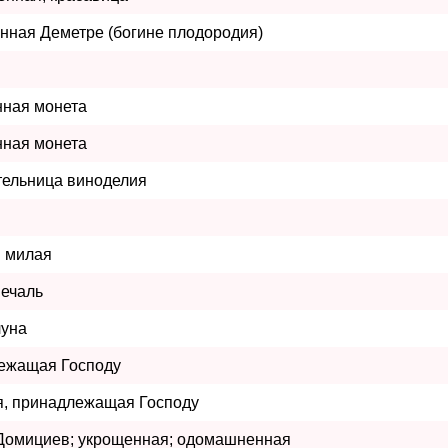
нная Деметре (богине плодородия)
нная монета
нная монета
тельница виноделия
и милая
печаль
луна
ежащая Господу
я, принадлежащая Господу
 Домициев; укрощенная; одомашненная