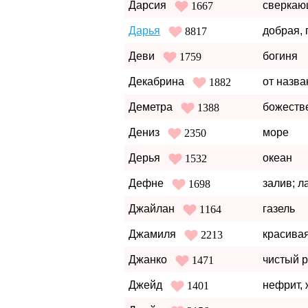
Дарсия
сверкаю
1667
Дарья
добрая,
8817
Деви
богиня
1759
Декабрина
от назв
1882
Деметра
божеств
1388
Дениз
море
2350
Дерья
океан
1532
Дефне
залив; л
1698
Джайлан
газель
1164
Джамиля
красивая
2213
Джанко
чистый 
1471
Джейд
нефрит,
1401