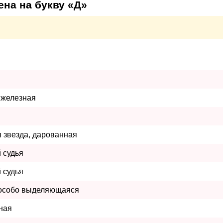
на на букву «Д»
 железная
 звезда, дарованная
й судья
й судья
 особо выделяющаяся
ная