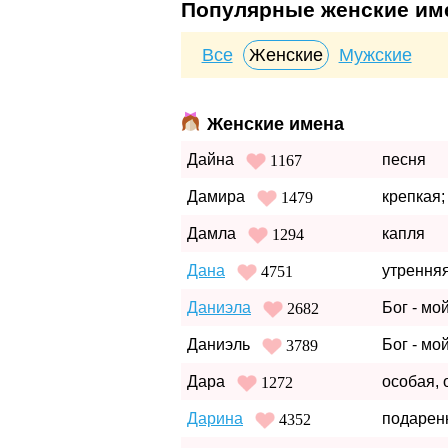
Популярные женские име
Все
Женские
Мужские
Женские имена
Дайна
песня
1167
Дамира
крепкая;
1479
Дамла
капля
1294
Дана
утренняя
4751
Даниэла
Бог - мо
2682
Даниэль
Бог - мо
3789
Дара
особая,
1272
Дарина
подарен
4352