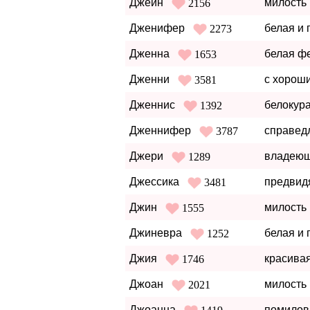
Джейн
милость 
2156
Дженифер
белая и 
2273
Дженна
белая фе
1653
Дженни
с хороши
3581
Дженнис
белокур
1392
Дженнифер
справед
3787
Джери
владеющ
1289
Джессика
предвид
3481
Джин
милость 
1555
Джиневра
белая и 
1252
Джия
красива
1746
Джоан
милость 
2021
Джоанна
помилов