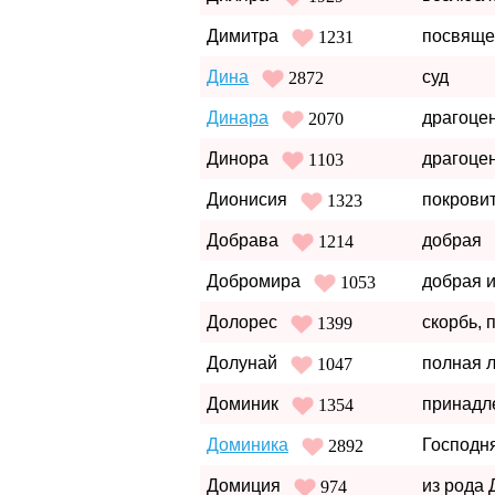
Димитра
посвяще
1231
Дина
суд
2872
Динара
драгоце
2070
Динора
драгоце
1103
Дионисия
покрови
1323
Добрава
добрая
1214
Добромира
добрая 
1053
Долорес
скорбь, 
1399
Долунай
полная 
1047
Доминик
принадл
1354
Доминика
Господн
2892
Домиция
из рода
974