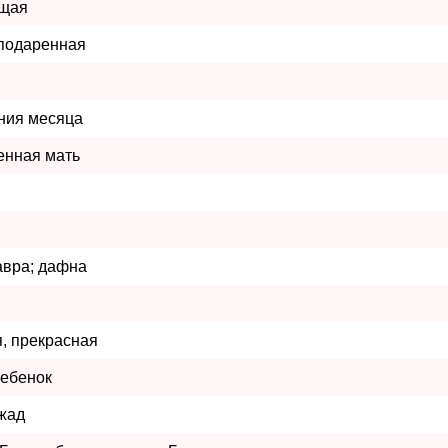
щая
 подаренная
ания месяца
енная мать
авра; дафна
, прекрасная
ребенок
 жад