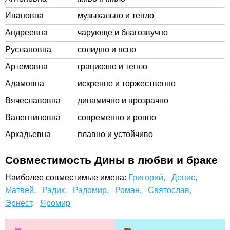
Ивановна
музыкально и тепло
Андреевна
чарующе и благозвучно
Руслановна
солидно и ясно
Артемовна
грациозно и тепло
Адамовна
искренне и торжественно
Вячеславовна
динамично и прозрачно
Валентиновна
современно и ровно
Аркадьевна
плавно и устойчиво
Совместимость Дины в любви и браке
Наиболее совместимые имена:
Григорий,
Денис,
Матвей,
Радик,
Радомир,
Роман,
Святослав,
Эрнест,
Яромир