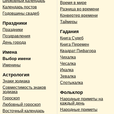
Церковный календарь
Время в мире
Календарь постов
Разница во времени
Годовщины свадеб
Конвертер времени
Таймеры
Праздники
Праздники
Гадания
Поздравления
Книга Судеб
День города
Книга Перемен
Квадрат Пифагора
Имена
Чихалка
Выбор имени
Чесалка
Именины
Икалка
Астрология
Зевалка
Знаки зодиака
Спотыкалка
Совместимость знаков
зодиака
Фольклор
Гороскоп
Народные приметы на
каждый день
Любовный гороскоп
Народные приметы
Восточный календарь