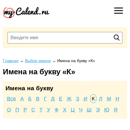
Главная
→
Выбор имени
→
Имена на букву «К»
Имена на букву «К»
Имена на букву
Все
А
Б
В
Г
Д
Е
Ж
З
И
К
Л
М
Н
О
П
Р
С
Т
У
Ф
Х
Ц
Ч
Ш
Э
Ю
Я