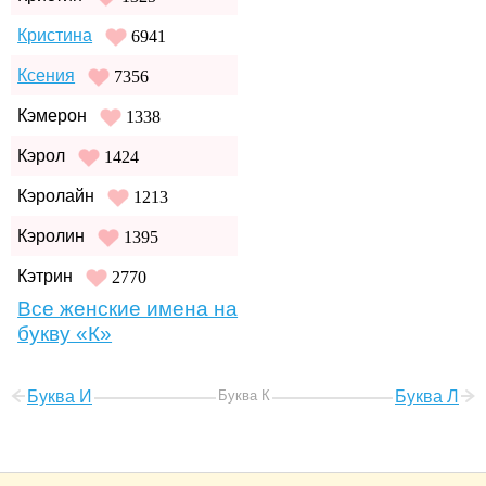
Кристина
6941
Ксения
7356
Кэмерон
1338
Кэрол
1424
Кэролайн
1213
Кэролин
1395
Кэтрин
2770
Все женские имена на
букву «К»
Буква И
Буква К
Буква Л