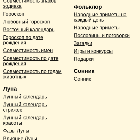
Совместимость знаков
зодиака
Фольклор
Гороскоп
Народные приметы на
каждый день
Любовный гороскоп
Народные приметы
Восточный календарь
Пословицы и поговорки
Гороскоп по дате
рождения
Загадки
Совместимость имен
Игры и конкурсы
Совместимость по дате
Подарки
рождения
Сонник
Совместимость по годам
животных
Сонник
Луна
Лунный календарь
Лунный календарь
стрижек
Лунный календарь
красоты
Фазы Луны
Влияние Луны