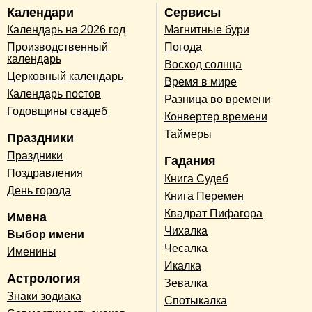
Календари
Сервисы
Календарь на 2026 год
Магнитные бури
Производственный
Погода
календарь
Восход солнца
Церковный календарь
Время в мире
Календарь постов
Разница во времени
Годовщины свадеб
Конвертер времени
Таймеры
Праздники
Праздники
Гадания
Поздравления
Книга Судеб
День города
Книга Перемен
Квадрат Пифагора
Имена
Чихалка
Выбор имени
Чесалка
Именины
Икалка
Астрология
Зевалка
Знаки зодиака
Спотыкалка