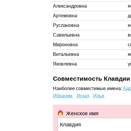
Александровна
я
Артемовна
д
Руслановна
е
Савельевна
в
Мироновна
с
Витальевна
ж
Яковлевна
у
Совместимость Клавдии 
Наиболее совместимые имена:
Адр
Ибрагим,
Игнат,
Илья
Женское имя