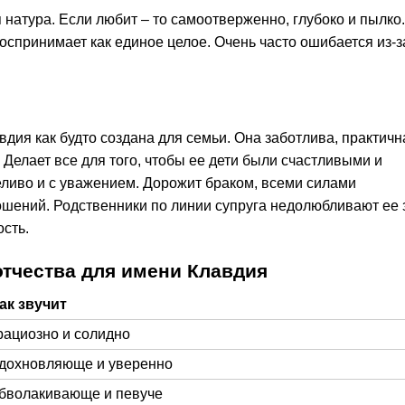
 натура. Если любит – то самоотверженно, глубоко и пылко.
оспринимает как единое целое. Очень часто ошибается из-з
вдия как будто создана для семьи. Она заботлива, практичн
 Делает все для того, чтобы ее дети были счастливыми и
еливо и с уважением. Дорожит браком, всеми силами
ошений. Родственники по линии супруга недолюбливают ее 
сть.
тчества для имени Клавдия
ак звучит
рациозно и солидно
дохновляюще и уверенно
бволакивающе и певуче