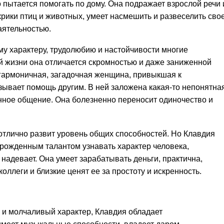
о пытается помогать по дому. Она подражает взрослой речи 
рики птиц и животных, умеет насмешить и развеселить сво
аятельностью.
ому характеру, трудолюбию и настойчивости многие
 жизни она отличается скромностью и даже заниженной
 гармоничная, загадочная женщина, привыкшая к
зывает помощь другим. В ней заложена какая-то непонятна
нное общение. Она болезненно переносит одиночество и
отлично развит уровень общих способностей. Но Клавдия
врожденным талантом узнавать характер человека,
 надевает. Она умеет зарабатывать деньги, практична,
оллеги и близкие ценят ее за простоту и искренность.
и молчаливый характер, Клавдия обладает