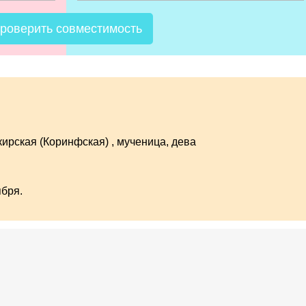
роверить совместимость
кирская (Коринфская)
, мученица, дева
ября.