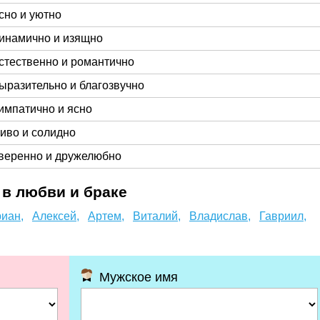
сно и уютно
инамично и изящно
стественно и романтично
ыразительно и благозвучно
импатично и ясно
иво и солидно
веренно и дружелюбно
в любви и браке
иан,
Алексей,
Артем,
Виталий,
Владислав,
Гавриил,
Мужское имя