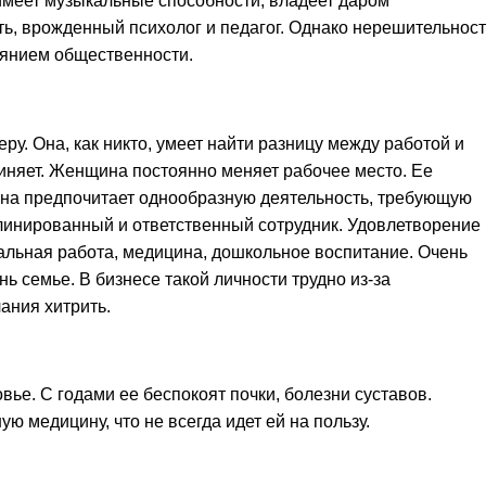
имеет музыкальные способности, владеет даром
ть, врожденный психолог и педагог. Однако нерешительност
оянием общественности.
ру. Она, как никто, умеет найти разницу между работой и
диняет. Женщина постоянно меняет рабочее место. Ее
Она предпочитает однообразную деятельность, требующую
линированный и ответственный сотрудник. Удовлетворение
иальная работа, медицина, дошкольное воспитание. Очень
ь семье. В бизнесе такой личности трудно из-за
ания хитрить.
вье. С годами ее беспокоят почки, болезни суставов.
ю медицину, что не всегда идет ей на пользу.