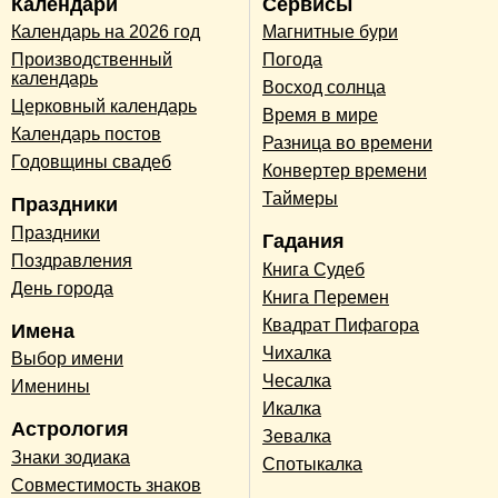
Календари
Сервисы
Календарь на 2026 год
Магнитные бури
Производственный
Погода
календарь
Восход солнца
Церковный календарь
Время в мире
Календарь постов
Разница во времени
Годовщины свадеб
Конвертер времени
Таймеры
Праздники
Праздники
Гадания
Поздравления
Книга Судеб
День города
Книга Перемен
Квадрат Пифагора
Имена
Чихалка
Выбор имени
Чесалка
Именины
Икалка
Астрология
Зевалка
Знаки зодиака
Спотыкалка
Совместимость знаков