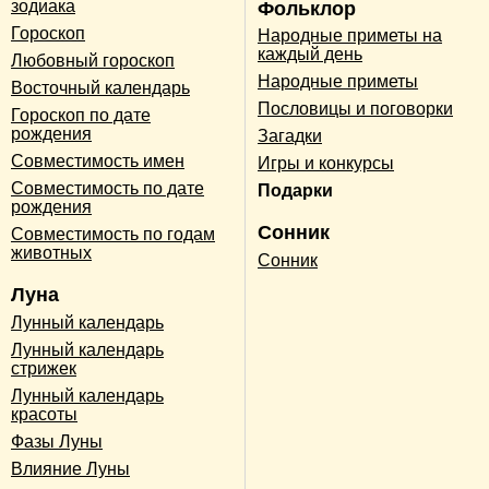
зодиака
Фольклор
Гороскоп
Народные приметы на
каждый день
Любовный гороскоп
Народные приметы
Восточный календарь
Пословицы и поговорки
Гороскоп по дате
рождения
Загадки
Совместимость имен
Игры и конкурсы
Совместимость по дате
Подарки
рождения
Сонник
Совместимость по годам
животных
Сонник
Луна
Лунный календарь
Лунный календарь
стрижек
Лунный календарь
красоты
Фазы Луны
Влияние Луны