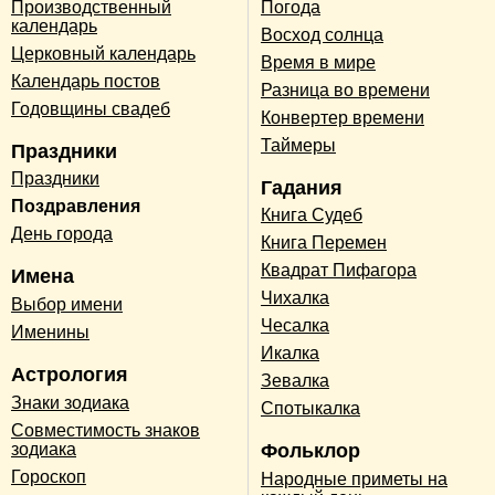
Производственный
Погода
календарь
Восход солнца
Церковный календарь
Время в мире
Календарь постов
Разница во времени
Годовщины свадеб
Конвертер времени
Таймеры
Праздники
Праздники
Гадания
Поздравления
Книга Судеб
День города
Книга Перемен
Квадрат Пифагора
Имена
Чихалка
Выбор имени
Чесалка
Именины
Икалка
Астрология
Зевалка
Знаки зодиака
Спотыкалка
Совместимость знаков
зодиака
Фольклор
Гороскоп
Народные приметы на