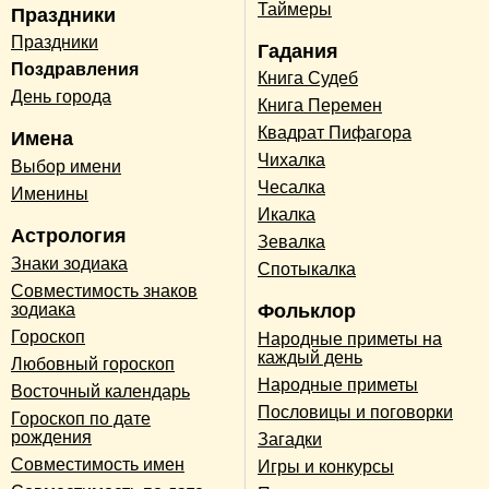
Таймеры
Праздники
Праздники
Гадания
Поздравления
Книга Судеб
День города
Книга Перемен
Квадрат Пифагора
Имена
Чихалка
Выбор имени
Чесалка
Именины
Икалка
Астрология
Зевалка
Знаки зодиака
Спотыкалка
Совместимость знаков
зодиака
Фольклор
Гороскоп
Народные приметы на
каждый день
Любовный гороскоп
Народные приметы
Восточный календарь
Пословицы и поговорки
Гороскоп по дате
рождения
Загадки
Совместимость имен
Игры и конкурсы