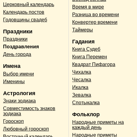
Церковный календарь
Время в мире
Календарь постов
Разница во времени
Годовщины свадеб
Конвертер времени
Таймеры
Праздники
Праздники
Гадания
Поздравления
Книга Судеб
День города
Книга Перемен
Квадрат Пифагора
Имена
Чихалка
Выбор имени
Чесалка
Именины
Икалка
Астрология
Зевалка
Знаки зодиака
Спотыкалка
Совместимость знаков
зодиака
Фольклор
Гороскоп
Народные приметы на
каждый день
Любовный гороскоп
Народные приметы
Восточный календарь