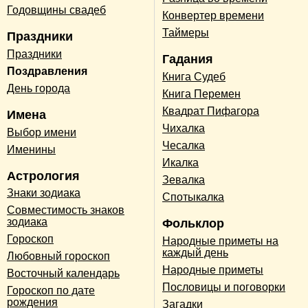
Годовщины свадеб
Конвертер времени
Таймеры
Праздники
Праздники
Гадания
Поздравления
Книга Судеб
День города
Книга Перемен
Квадрат Пифагора
Имена
Чихалка
Выбор имени
Чесалка
Именины
Икалка
Астрология
Зевалка
Знаки зодиака
Спотыкалка
Совместимость знаков
зодиака
Фольклор
Гороскоп
Народные приметы на
каждый день
Любовный гороскоп
Народные приметы
Восточный календарь
Пословицы и поговорки
Гороскоп по дате
рождения
Загадки