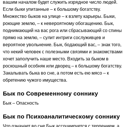
вашим началом будет служить изрядное число людей.
Если быки упитанные – к большому богатству.
Множество быков на улице – к взлету карьеры. Быки,
роющие землю, – к невероятному обогащению. Бык,
поднимающий на вас рога или сбрасывающий со спины
прямо на землю, – сулит интриги сослуживцев и
вероятное увольнение. Бык, бодающий вас, – знак того,
что некий человек с полезными связями и знакомствами
хочет заполучить наше место. Входить за быком в
роскошный особняк или дворец – к большому богатству.
Закалывать быка во сне, а потом есть ею мясо – к
обретению чужого имущества.
Бык по Современному соннику
Бык – Опасность
Бык по Психоаналитическому соннику
Что означает во сне Бык ассоциируется с терпением, а