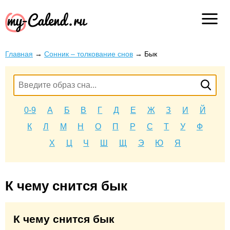
Главная
→
Сонник – толкование снов
→
Бык
0-9
А
Б
В
Г
Д
Е
Ж
З
И
Й
К
Л
М
Н
О
П
Р
С
Т
У
Ф
Х
Ц
Ч
Ш
Щ
Э
Ю
Я
К чему снится бык
К чему снится бык