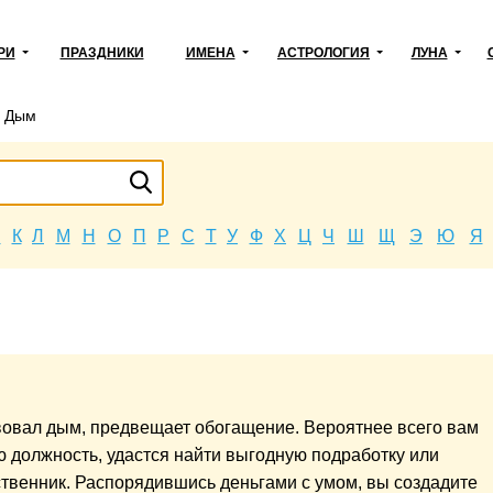
РИ
ПРАЗДНИКИ
ИМЕНА
АСТРОЛОГИЯ
ЛУНА
→
Дым
Й
К
Л
М
Н
О
П
Р
С
Т
У
Ф
Х
Ц
Ч
Ш
Щ
Э
Ю
Я
вовал дым, предвещает обогащение. Вероятнее всего вам
должность, удастся найти выгодную подработку или
ственник. Распорядившись деньгами с умом, вы создадите