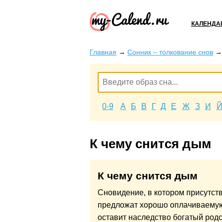
КАЛЕНДА
Главная
→
Сонник – толкование снов
0-9
А
Б
В
Г
Д
Е
Ж
З
И
К чему снится дым
К чему снится дым
Сновидение, в котором присутст
предложат хорошо оплачиваемую 
оставит наследство богатый род