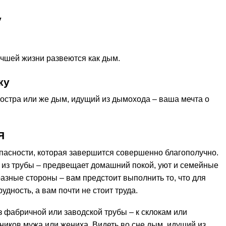
у
учшей жизни развеются как дым.
ку
 костра или же дым, идущий из дымохода – ваша мечта о
Я
опасности, которая завершится совершенно благополучно.
из трубы – предвещает домашний покой, уют и семейные
азные стороны – вам предстоит выполнить то, что для
дность, а вам почти не стоит труда.
з фабричной или заводской трубы – к склокам или
ников мужа или жениха. Видеть во сне дым, идущий из