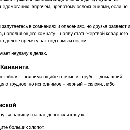
у недомоганию, впрочем, чреватому осложнениями, если не
 запутаетесь в сомнениях и опасениях, но друзья развеют и
а, наполняющего комнату – наяву стать жертвой коварного
о долгое время у вас под самым носом.
чает неудачу в делах.
 Кананита
спокойная – поднимающийся прямо из трубы – домашний
дело трудное, но исполнимое – черный – склоки, либо
вской
рузья напишут на вас донос или кляузу.
ите больших хлопот.