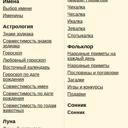
Имена
Чихалка
Выбор имени
Чесалка
Именины
Икалка
Астрология
Зевалка
Знаки зодиака
Спотыкалка
Совместимость знаков
зодиака
Фольклор
Гороскоп
Народные приметы на
каждый день
Любовный гороскоп
Народные приметы
Восточный календарь
Пословицы и поговорки
Гороскоп по дате
рождения
Загадки
Совместимость имен
Игры и конкурсы
Совместимость по дате
Подарки
рождения
Сонник
Совместимость по годам
животных
Сонник
Луна