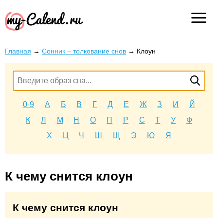
Главная
→
Сонник – толкование снов
→
Клоун
0-9
А
Б
В
Г
Д
Е
Ж
З
И
Й
К
Л
М
Н
О
П
Р
С
Т
У
Ф
Х
Ц
Ч
Ш
Щ
Э
Ю
Я
К чему снится клоун
К чему снится клоун