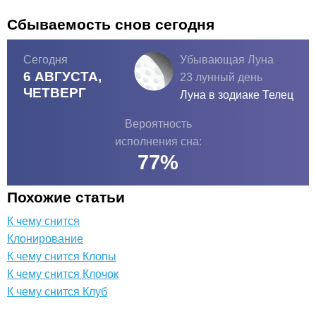
Сбываемость снов сегодня
Сегодня
Убывающая Луна
6 АВГУСТА,
23 лунный день
ЧЕТВЕРГ
Луна в зодиаке
Телец
Вероятность
исполнения сна:
77
%
Похожие статьи
К чему снится
Клонирование
К чему снится Клопы
К чему снится Клочок
К чему снится Клуб