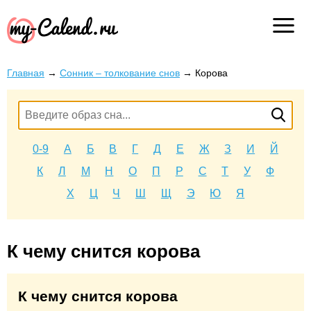
Главная
→
Сонник – толкование снов
→
Корова
0-9
А
Б
В
Г
Д
Е
Ж
З
И
Й
К
Л
М
Н
О
П
Р
С
Т
У
Ф
Х
Ц
Ч
Ш
Щ
Э
Ю
Я
К чему снится корова
К чему снится корова