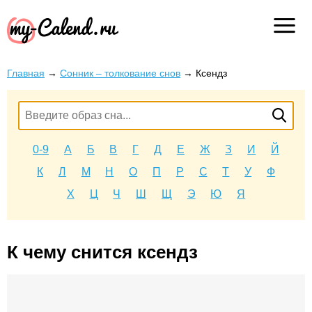
Главная
→
Сонник – толкование снов
→
Ксендз
0-9
А
Б
В
Г
Д
Е
Ж
З
И
Й
К
Л
М
Н
О
П
Р
С
Т
У
Ф
Х
Ц
Ч
Ш
Щ
Э
Ю
Я
К чему снится ксендз