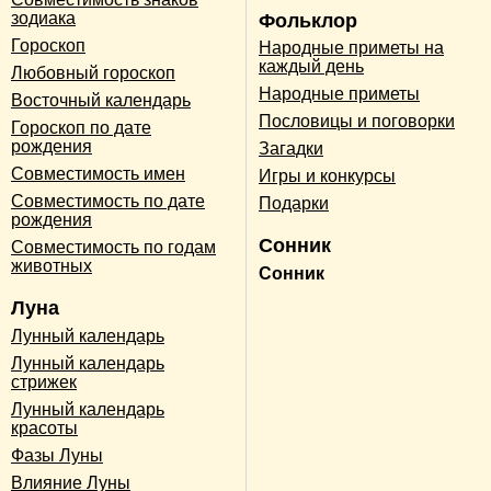
зодиака
Фольклор
Гороскоп
Народные приметы на
каждый день
Любовный гороскоп
Народные приметы
Восточный календарь
Пословицы и поговорки
Гороскоп по дате
рождения
Загадки
Совместимость имен
Игры и конкурсы
Совместимость по дате
Подарки
рождения
Сонник
Совместимость по годам
животных
Сонник
Луна
Лунный календарь
Лунный календарь
стрижек
Лунный календарь
красоты
Фазы Луны
Влияние Луны