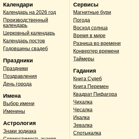
Календари
Сервисы
Календарь на 2026 год
Магнитные бури
Производственный
Погода
календарь
Восход солнца
Церковный календарь
Время в мире
Календарь постов
Разница во времени
Годовщины свадеб
Конвертер времени
Таймеры
Праздники
Праздники
Гадания
Поздравления
Книга Судеб
День города
Книга Перемен
Квадрат Пифагора
Имена
Чихалка
Выбор имени
Чесалка
Именины
Икалка
Астрология
Зевалка
Знаки зодиака
Спотыкалка
Совместимость знаков